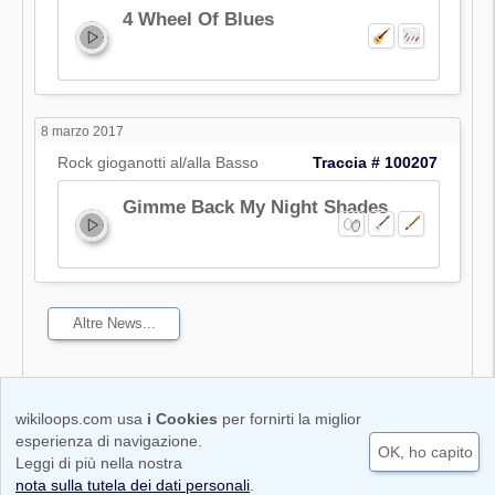
4 Wheel Of Blues
8 marzo 2017
Rock gioganotti al/alla Basso
Traccia # 100207
Gimme Back My Night Shades
Altre News...
wikiloops.com usa
i Cookies
per fornirti la miglior
Condizioni di utilizzo
Cookie & Protezione dei dati personali
esperienza di navigazione.
OK, ho capito
Code of Conduct
Nota legale | Impronta
Leggi di più nella nostra
Copyright © 2011-2026 wikiloops media UG
nota sulla tutela dei dati personali
.
(haftungbeschränkt)