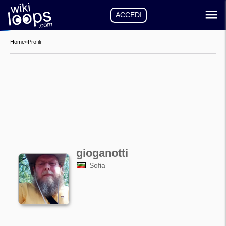
ACCEDI
Home
»
Profili
gioganotti
Sofia